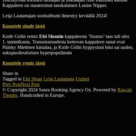
Kappaleen on masteroinut tanskalainen Louise Nipper.
Leija Lautamajan sooloalbumi ilmestyy keväällä 2024!
Kuuntele single tästä
Knife Girlin remix
Elsi Sloanin
kappaleesta ’Sisarus’ taas tuli ulos
1. tammikuuta. Transsisaruudesta kertovan kappaleen sanat ovat
Pääsky Miettisen käsialaa, ja Knife Girlin hyppysissä biisi sai uuden,
sukupuolieuforisen hyperpopelämän
Kuuntele remix tästä
Share in
Tagged in
Elsi Sloan
Leija Lautamaja
Uutiset
Prev Post
Next Post
© Copyright 2024 Saura Booking Agency Oy. Powered by
Rascals
Themes
. Handcrafted in Europe.