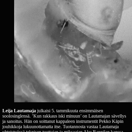
Leija Lautamaja
julkaisi 5. tammikuuta ensimmäisen
soolosinglensä. ’Kun rakkaus iski minuun’ on Lautamajan sävellys
ja sanoitus. Hän on soittanut kappaleen instrumentit Pekko Käpin
jouhikkoja lukuunottamatta itse. Tuotannosta vastaa Lautamaja
yhteistyössä teknisen tuottajan ja miksaajan Aku Rannilan kanssa.